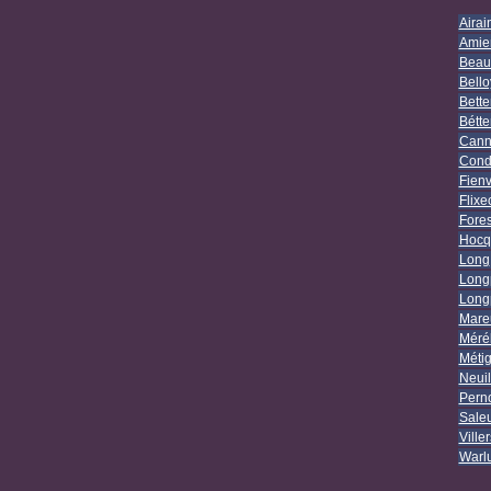
Airai
Amie
Beau
Bell
Bette
Bétte
Cann
Cond
Fienv
Flixe
Fores
Hocq
Long
Longp
Longp
Mareu
Mérél
Méti
Neuil
Pern
Sale
Ville
Warl