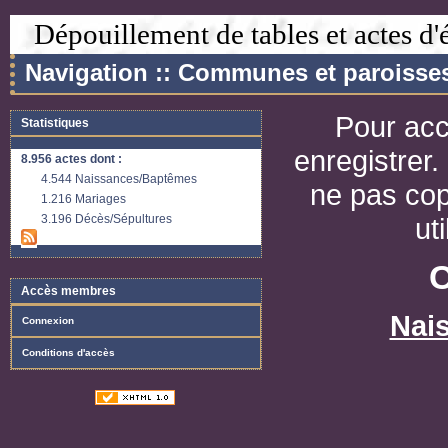
Dépouillement de tables et actes d'é
Navigation :: Communes et paroisse
Pour acc
Statistiques
enregistrer
8.956 actes
dont :
4.544 Naissances/Baptêmes
ne pas cop
1.216 Mariages
3.196 Décès/Sépultures
ut
C
Accès membres
Nai
Connexion
Conditions d'accès